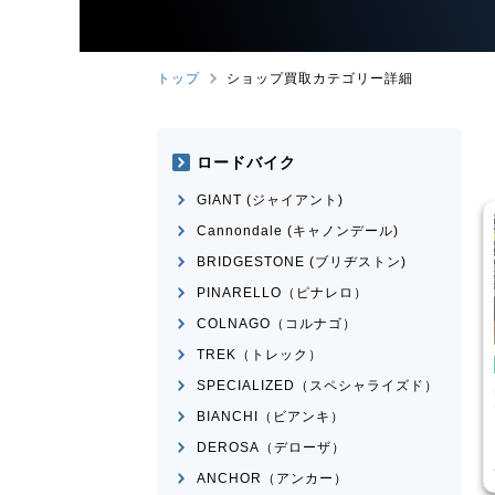
トップ
ショップ買取カテゴリー詳細
ロードバイク
GIANT (ジャイアント)
Cannondale (キャノンデール)
BRIDGESTONE (ブリヂストン)
PINARELLO（ピナレロ）
COLNAGO（コルナゴ）
TREK（トレック）
ピストバイク
ピストバイク
SPECIALIZED（スペシャライズド）
FUJI
Feather CX
FUJI
FEATHER 2022年モ
デル
BIANCHI（ビアンキ）
¥
25,520
¥
30,75
DEROSA（デローザ）
買取価格
買取価格
ANCHOR（アンカー）