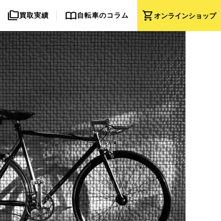
folder_copy
import_contacts
shopping_cart
買取実績
自転車のコラム
オンライン
ショップ