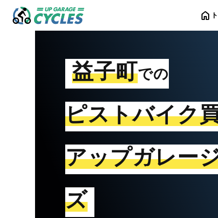
home
益子町
での
ピストバイク
アップガレー
ズ