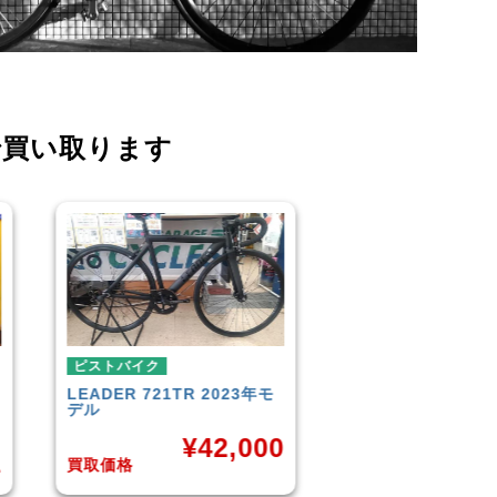
で買い取ります
ピストバイク
ピストバ
 2023年モ
FUJI
TRACK 1.1 2014年モ
BROTU
デル
BIKES 
42,000
¥
33,000
買取価格
買取価格