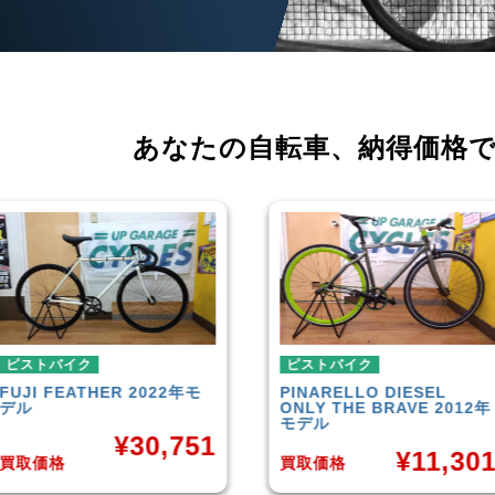
あなたの自転車、
納得価格
ピストバイク
ピストバイク
PINARELLO
DIESEL
LEADER
721TR
ONLY THE BRAVE 2012年
デル
モデル
1
¥
¥
11,301
買取価格
買取価格