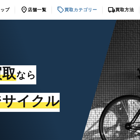
location_on
sell
local_shipping
トップ
店舗一覧
買取カテゴリー
買取方法
買取
なら
ジサイクル