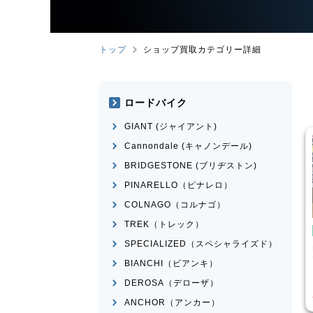
トップ
ショップ買取カテゴリー詳細
ロードバイク
GIANT (ジャイアント)
Cannondale (キャノンデール)
BRIDGESTONE (ブリヂストン)
PINARELLO（ピナレロ）
COLNAGO（コルナゴ）
TREK（トレック）
ピストバイク
ピストバイク
SPECIALIZED（スペシャライズド）
FUJI
Feather CX
FUJI
FEATHER 2022年モ
デル
BIANCHI（ビアンキ）
¥
25,520
¥
30,75
DEROSA（デローザ）
買取価格
買取価格
ANCHOR（アンカー）