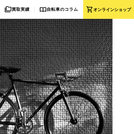
folder_copy
import_contacts
shopping_cart
買取実績
自転車のコラム
オンライン
ショップ