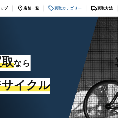
location_on
sell
local_shipping
トップ
店舗一覧
買取カテゴリー
買取方法
買取
なら
ジサイクル