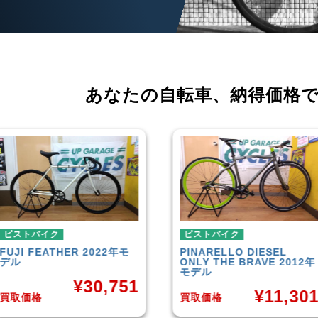
あなたの自転車、
納得価格
ピストバイク
ピストバイク
PINARELLO
DIESEL
LEADER
721TR 
ONLY THE BRAVE 2012年
デル
モデル
1
¥
¥
11,301
買取価格
買取価格