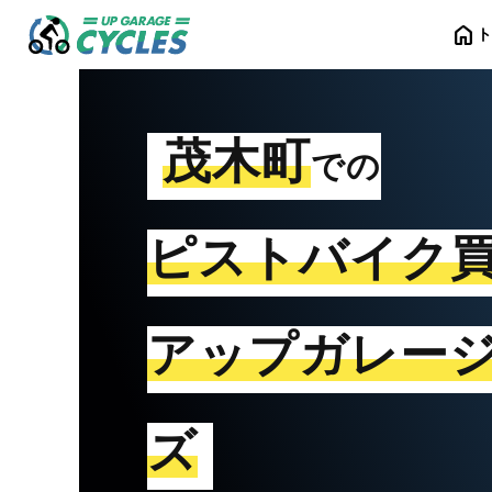
home
茂木町
での
ピストバイク
アップガレー
ズ