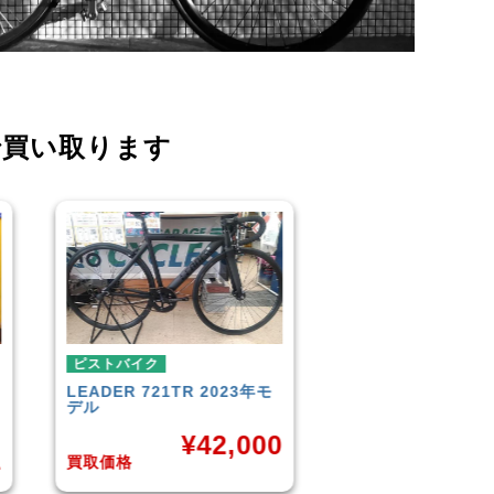
で買い取ります
ピストバイク
ピストバ
2023年モ
FUJI
TRACK 1.1 2014年モ
BROTUR
デル
BIKES K
42,000
¥
33,000
買取価格
買取価格