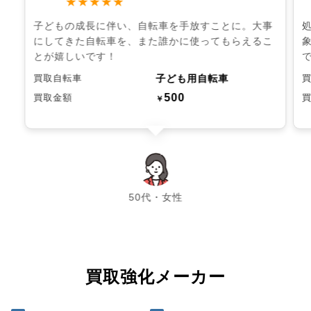
★★★★★
子どもの成長に伴い、自転車を手放すことに。大事
にしてきた自転車を、また誰かに使ってもらえるこ
とが嬉しいです！
子ども用自転車
買取自転車
500
買取金額
￥
chevron_left
chevron_right
50代・女性
買取強化メーカー