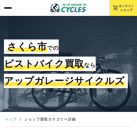
shopping_cart
オンライン
ショップ
さくら市
での
ピストバイク買取
なら
アップガレージサイクルズ
トップ
ショップ買取カテゴリー詳細