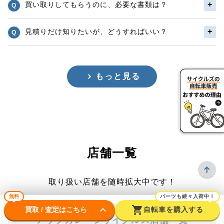
買い取りしてもらうのに、必要な書類は？
見積りだけ知りたいが、どうすればいい？
もっと見る
店舗一覧
取り扱い店舗を随時拡大中です！
無料
パーツも続々入荷中！
keyboard_arrow_down
shopping_cart
買取 / 査定はこちら
自転車を購入する
アップガレージサイクルズ店舗一覧