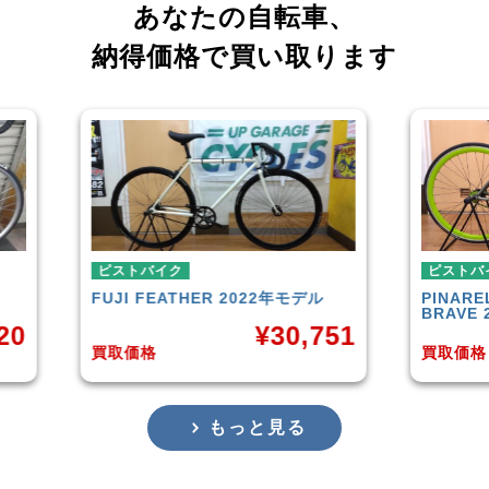
あなたの自転車、
納得価格で買い取ります
ピストバイク
ピス
デル
PINARELLO
DIESEL ONLY THE
LEA
BRAVE 2012年モデル
,751
¥
11,301
買取価格
買取
もっと見る