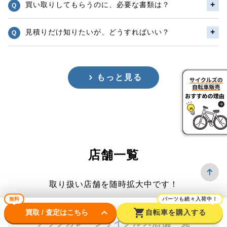
買い取りしてもらうのに、必要な書類は？
見積りだけ知りたいが、どうすればいい？
もっと見る
店舗一覧
取り扱い店舗を随時拡大中です！
無料
パーツも続々入荷中！
keyboard_arrow_down
shopping_cart
買取 / 査定はこちら
自転車を購入する
アップガレージサイクルズ店舗一覧