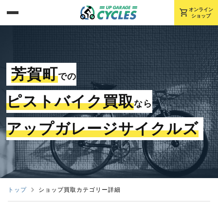
shopping_cart
オンライン
ショップ
芳賀町
での
ピストバイク買取
なら
アップガレージサイクルズ
トップ
ショップ買取カテゴリー詳細