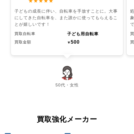
★★★★★
子どもの成長に伴い、自転車を手放すことに。大事
にしてきた自転車を、また誰かに使ってもらえるこ
とが嬉しいです！
子ども用自転車
買取自転車
500
買取金額
￥
chevron_left
chevron_right
50代・女性
買取強化メーカー