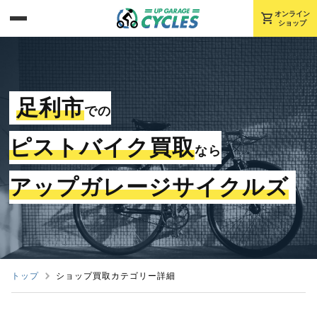
shopping_cart
オンライン
ショップ
足利市
での
ピストバイク買取
なら
アップガレージサイクルズ
トップ
ショップ買取カテゴリー詳細