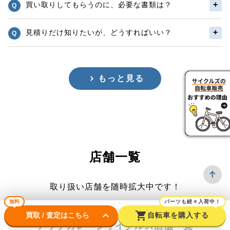
買い取りしてもらうのに、必要な書類は？
見積りだけ知りたいが、どうすればいい？
もっと見る
店舗一覧
取り扱い店舗を随時拡大中です！
無料
パーツも続々入荷中！
keyboard_arrow_down
shopping_cart
買取 / 査定はこちら
自転車を購入する
アップガレージサイクルズ店舗一覧