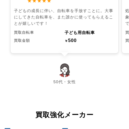
★★★★★
子どもの成長に伴い、自転車を手放すことに。大事
にしてきた自転車を、また誰かに使ってもらえるこ
とが嬉しいです！
子ども用自転車
買取自転車
500
買取金額
￥
chevron_left
chevron_right
50代・女性
買取強化メーカー