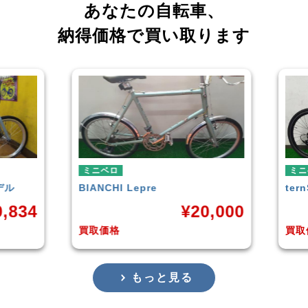
あなたの自転車、
納得価格で買い取ります
ミニベロ
ミ
tern
SURGE 2021年モデル
TE
0,000
¥
33,249
買取価格
買
もっと見る