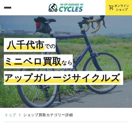
shopping_cart
オンライン
ショップ
八千代市
での
ミニベロ買取
なら
アップガレージサイクルズ
トップ
ショップ買取カテゴリー詳細