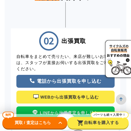
出張買取
自転車をまとめて売りたい、来店が難しいお客様
は、スタッフが直接お伺いする出張買取をご利用
ください。
電話から出張買取を申し込む
WEBから出張買取を申し込む
LINEから出張査定を申し込む
無料
パーツも続々入荷中！
keyboard_arrow_down
shopping_cart
買取 / 査定はこちら
自転車を購入する