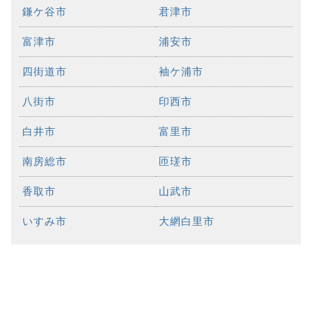
鎌ケ谷市
君津市
富津市
浦安市
四街道市
袖ケ浦市
八街市
印西市
白井市
富里市
南房総市
匝瑳市
香取市
山武市
いすみ市
大網白里市