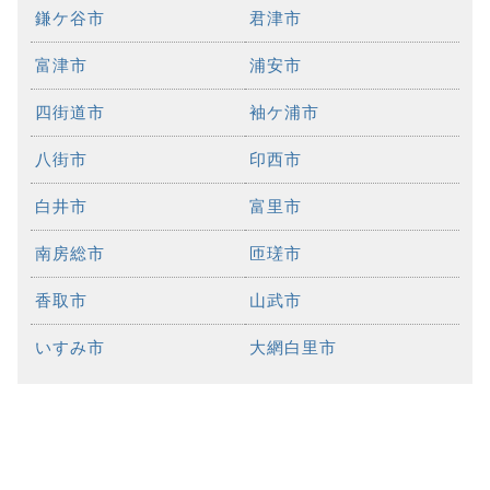
鎌ケ谷市
君津市
富津市
浦安市
四街道市
袖ケ浦市
八街市
印西市
白井市
富里市
南房総市
匝瑳市
香取市
山武市
いすみ市
大網白里市