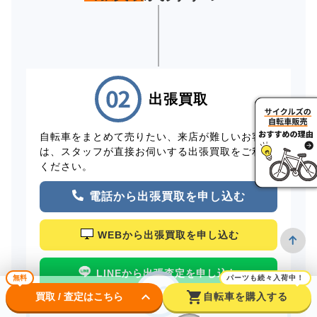
出張買取
自転車をまとめて売りたい、来店が難しいお客様
は、スタッフが直接お伺いする出張買取をご利用
ください。
電話から出張買取を申し込む
WEBから出張買取を申し込む
LINEから出張査定を申し込む
無料
パーツも続々入荷中！
keyboard_arrow_down
shopping_cart
買取 / 査定はこちら
自転車を購入する