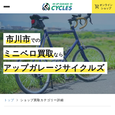
shopping_cart
オンライン
ショップ
市川市
での
ミニベロ買取
なら
アップガレージサイクルズ
トップ
ショップ買取カテゴリー詳細