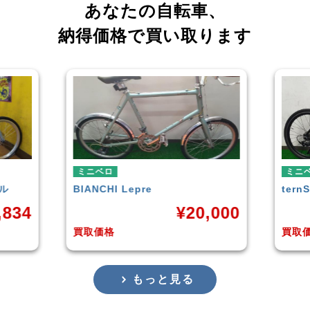
あなたの自転車、
納得価格で買い取ります
ミニベロ
ミニ
tern
SURGE 2021年モデル
TER
,000
¥
33,249
買取価格
買取
もっと見る