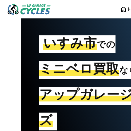
home
いすみ市
での
ミニベロ買取
な
アップガレー
ズ