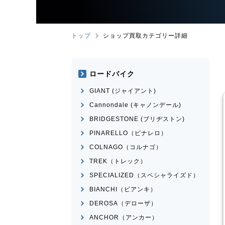
トップ
ショップ買取カテゴリー詳細
ロードバイク
GIANT (ジャイアント)
Cannondale (キャノンデール)
BRIDGESTONE (ブリヂストン)
PINARELLO（ピナレロ）
COLNAGO（コルナゴ）
TREK（トレック）
ロードバイク
ミニベロ
ミニベロ
SPECIALIZED（スペシャライズド）
凪
ANDEX NS451-S
DAHON
MAKO 2021
ル
BIANCHI（ビアンキ）
¥
36,000
¥
60,
DEROSA（デローザ）
買取価格
買取価格
ANCHOR（アンカー）