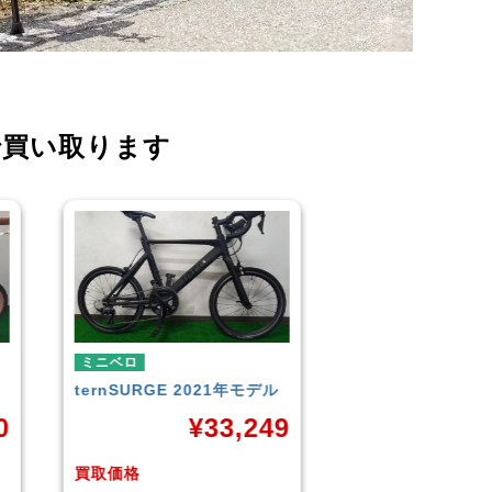
で買い取ります
ミニベロ
ミニ
2021年モデル
TERN
SURGE 2023年モデ
シテ
ル
TER
¥
33,249
ル
¥
33,249
買取価格
買取