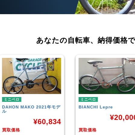
あなたの自転車、
納得価格
ミニベロ
ミニベロ
年モデ
BIANCHI
Lepre
tern
SURGE 
¥
20,000
834
買取価格
買取価格