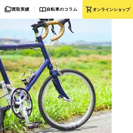
folder_copy
import_contacts
shopping_cart
買取実績
自転車のコラム
オンライン
ショップ