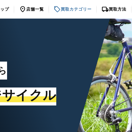
location_on
sell
local_shipping
トップ
店舗一覧
買取カテゴリー
買取方法
ら
ジサイクル