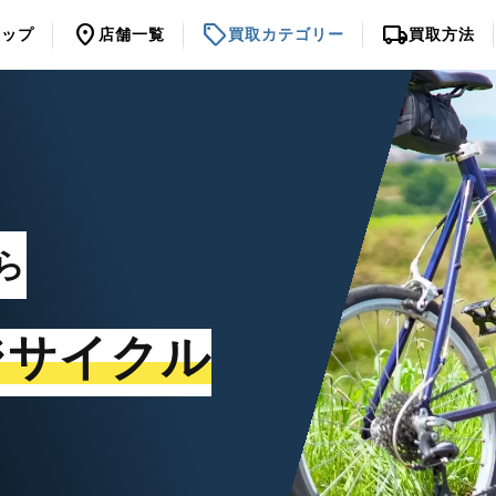
location_on
sell
local_shipping
トップ
店舗一覧
買取カテゴリー
買取方法
ら
ジサイクル