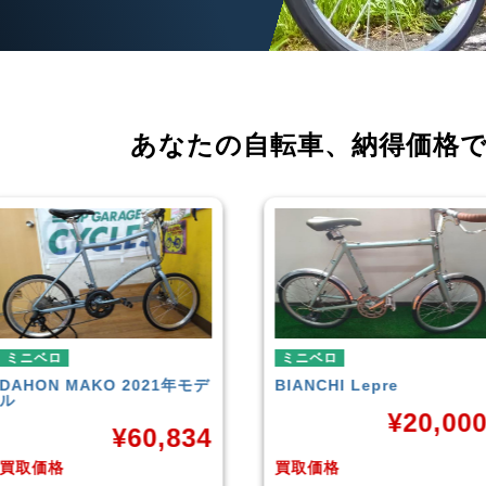
あなたの自転車、
納得価格
ミニベロ
ミニベロ
BIANCHI
Lepre
tern
SURGE 2021年モデル
¥
20,000
¥
33,24
買取価格
買取価格