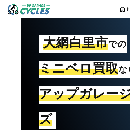
home
大網白里市
での
ミニベロ買取
な
アップガレー
ズ