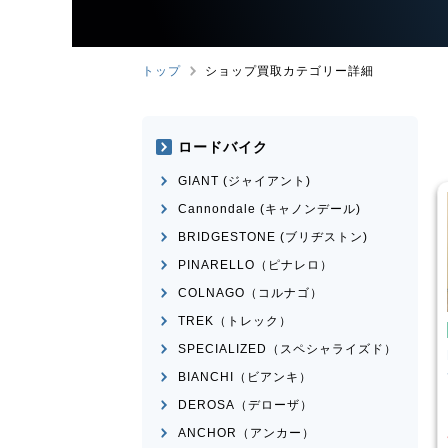
トップ
ショップ買取カテゴリー詳細
ロードバイク
GIANT (ジャイアント)
Cannondale (キャノンデール)
BRIDGESTONE (ブリヂストン)
PINARELLO（ピナレロ）
COLNAGO（コルナゴ）
TREK（トレック）
イク
ミニベロ
ミニベロ
SPECIALIZED（スペシャライズド）
X NS451-S
DAHON
MAKO 2021年モデ
ル
BIANCHI（ビアンキ）
¥
36,000
¥
60,834
DEROSA（デローザ）
買取価格
ANCHOR（アンカー）