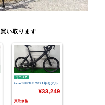
で買い取ります
ミニベロ
ミニベロ
TERN
SURGE 2023年モデ
シティサイクル・マ
ル
TERN
SURGE 20
9
ル
¥
33,249
¥
3
買取価格
買取価格