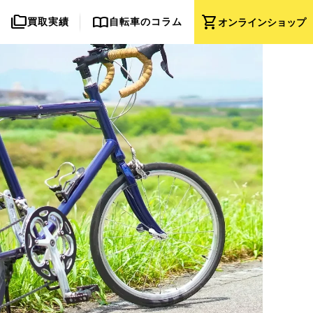
folder_copy
import_contacts
shopping_cart
買取実績
自転車のコラム
オンライン
ショップ