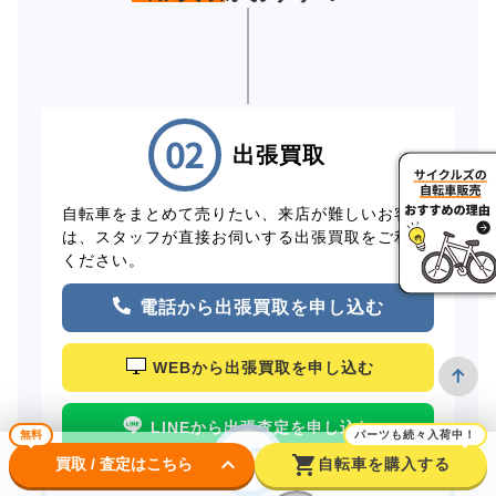
出張買取
自転車をまとめて売りたい、来店が難しいお客様
は、スタッフが直接お伺いする出張買取をご利用
ください。
電話から出張買取を申し込む
WEBから出張買取を申し込む
LINEから出張査定を申し込む
無料
パーツも続々入荷中！
keyboard_arrow_down
shopping_cart
買取 / 査定はこちら
自転車を購入する