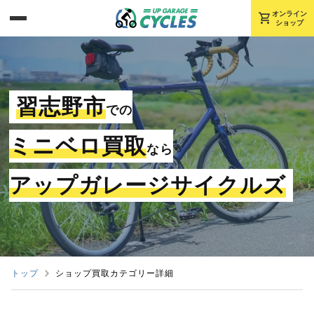
shopping_cart
オンライン
ショップ
習志野市
での
ミニベロ買取
なら
アップガレージサイクルズ
トップ
ショップ買取カテゴリー詳細