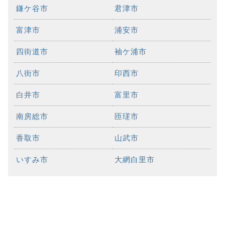
鎌ケ谷市
君津市
富津市
浦安市
四街道市
袖ケ浦市
八街市
印西市
白井市
富里市
南房総市
匝瑳市
香取市
山武市
いすみ市
大網白里市