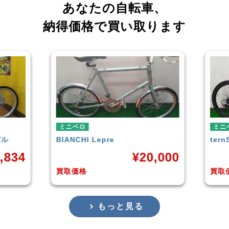
あなたの自転車、
納得価格で買い取ります
ミニベロ
ミ
tern
SURGE 2021年モデル
T
0,000
¥
33,249
買取価格
買
もっと見る