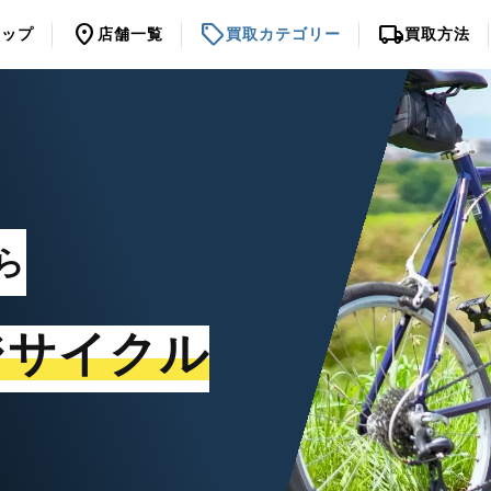
location_on
sell
local_shipping
トップ
店舗一覧
買取カテゴリー
買取方法
ら
ジサイクル