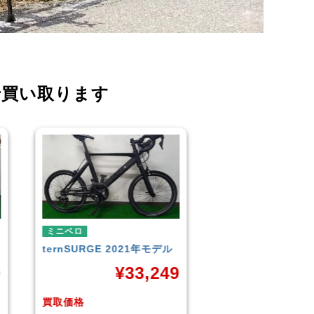
で買い取ります
ミニベロ
ミニベロ
TERN
SURGE 2023年モデ
シティサイクル・マ
ル
TERN
SURGE 20
9
ル
¥
33,249
¥
3
買取価格
買取価格