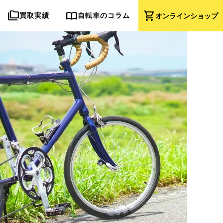
folder_copy
import_contacts
shopping_cart
買取実績
自転車のコラム
オンライン
ショップ