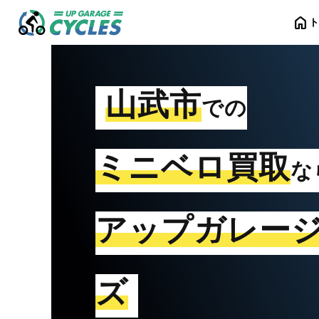
home
山武市
での
ミニベロ買取
な
アップガレー
ズ