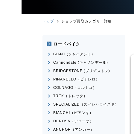
トップ
ショップ買取カテゴリー詳細
ロードバイク
GIANT (ジャイアント)
Cannondale (キャノンデール)
BRIDGESTONE (ブリヂストン)
PINARELLO（ピナレロ）
COLNAGO（コルナゴ）
TREK（トレック）
イク
ミニベロ
ミニベロ
SPECIALIZED（スペシャライズド）
X NS451-S
DAHON
MAKO 2021年モデ
ル
BIANCHI（ビアンキ）
¥
36,000
¥
60,834
DEROSA（デローザ）
買取価格
ANCHOR（アンカー）