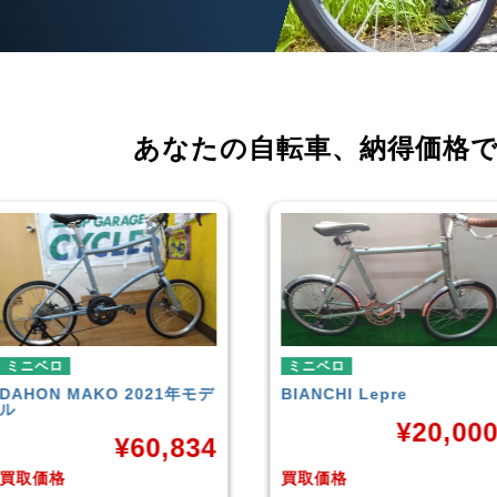
あなたの自転車、
納得価格
ミニベロ
ミニベロ
BIANCHI
Lepre
tern
SURGE 2021年モデル
¥
20,000
¥
33,24
買取価格
買取価格