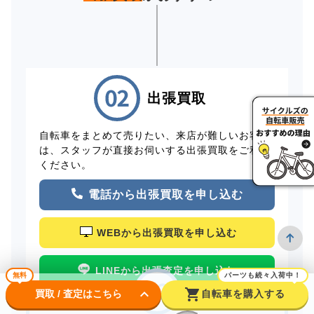
出張買取
自転車をまとめて売りたい、来店が難しいお客様
は、スタッフが直接お伺いする出張買取をご利用
ください。
電話から出張買取を申し込む
WEBから出張買取を申し込む
LINEから出張査定を申し込む
無料
パーツも続々入荷中！
keyboard_arrow_down
shopping_cart
買取 / 査定はこちら
自転車を購入する