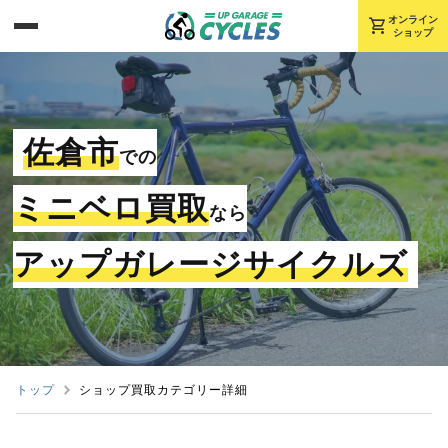
shopping_cart
オンライン
ショップ
佐倉市
での
ミニベロ買取
なら
アップガレージサイクルズ
トップ
ショップ買取カテゴリー詳細