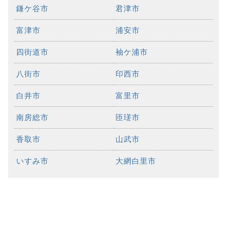
鎌ケ谷市
君津市
富津市
浦安市
四街道市
袖ケ浦市
八街市
印西市
白井市
富里市
南房総市
匝瑳市
香取市
山武市
いすみ市
大網白里市