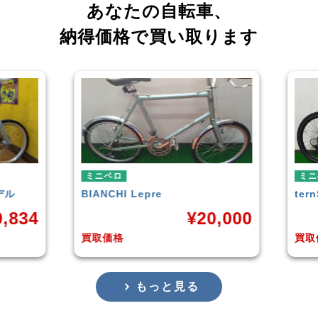
あなたの自転車、
納得価格で買い取ります
ミニベロ
ミ
tern
SURGE 2021年モデル
T
20,000
¥
33,249
買取価格
買
もっと見る