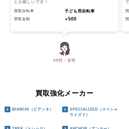
とが嬉しいです！
子ども用自転車
買取自転車
500
買取金額
￥
chevron_left
chevron_right
50代・女性
買取強化メーカー
BIANCHI（ビアンキ）
SPECIALIZED（スペシャ
ライズド）
TREK（トレック）
ANCHOR（アンカー）