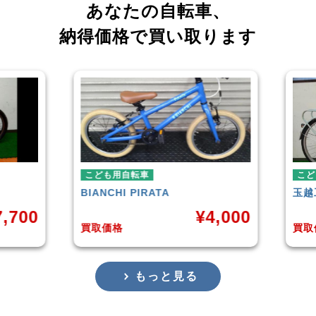
あなたの自転車、
納得価格で買い取ります
自転車
こども用自転車
HI
PIRATA
玉越工業
MAHALO JUNIOR 5
¥
4,000
¥
3,
格
買取価格
もっと見る