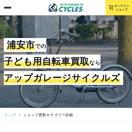
shopping_cart
オンライン
ショップ
浦安市
での
子ども用自転車買取
なら
アップガレージサイクルズ
トップ
ショップ買取カテゴリー詳細