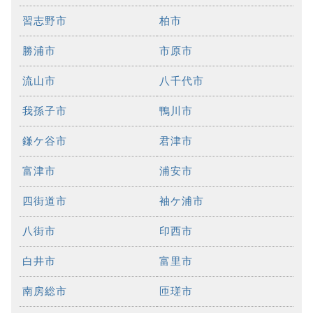
習志野市
柏市
勝浦市
市原市
流山市
八千代市
我孫子市
鴨川市
鎌ケ谷市
君津市
富津市
浦安市
四街道市
袖ケ浦市
八街市
印西市
白井市
富里市
南房総市
匝瑳市