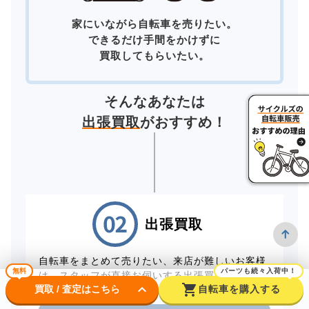
家にいながら自転車を売りたい。
できるだけ手間をかけずに
買取してもらいたい。
そんなあなたは
出張買取
がおすすめ！
出張買取
自転車をまとめて売りたい、来店が難しいお客様
無料
パーツも続々入荷中！
は、スタッフが直接お伺いする出張買取をご利用
keyboard_arrow_down
shopping_cart
買取 / 査定はこちら
自転車を購入する
ください。