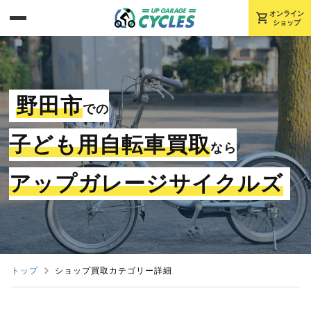
shopping_cart
オンライン
ショップ
野田市
での
子ども用自転車買取
なら
アップガレージサイクルズ
トップ
ショップ買取カテゴリー詳細