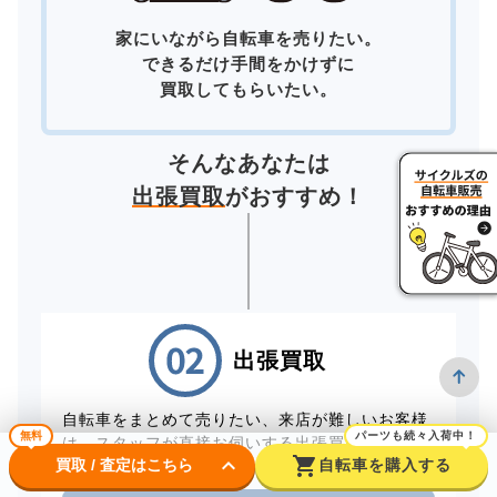
家にいながら自転車を売りたい。
できるだけ手間をかけずに
買取してもらいたい。
そんなあなたは
出張買取
がおすすめ！
出張買取
自転車をまとめて売りたい、来店が難しいお客様
無料
パーツも続々入荷中！
は、スタッフが直接お伺いする出張買取をご利用
keyboard_arrow_down
shopping_cart
買取 / 査定はこちら
自転車を購入する
ください。