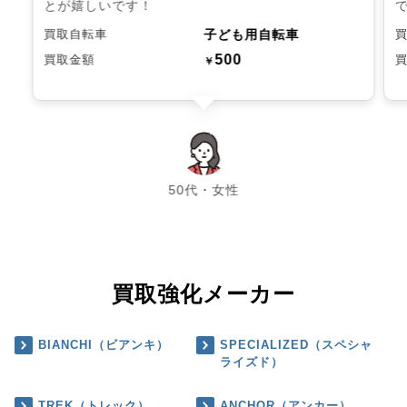
とが嬉しいです！
子ども用自転車
買取自転車
500
買取金額
￥
chevron_left
chevron_right
50代・女性
買取強化メーカー
BIANCHI（ビアンキ）
SPECIALIZED（スペシャ
ライズド）
TREK（トレック）
ANCHOR（アンカー）