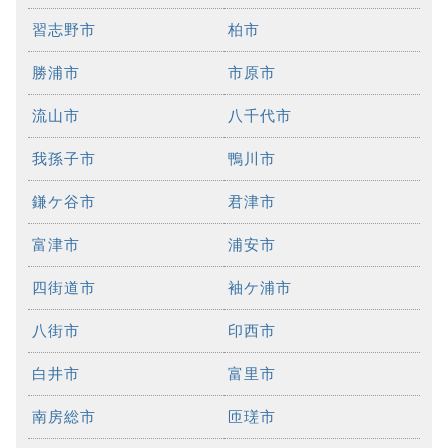
習志野市
柏市
勝浦市
市原市
流山市
八千代市
我孫子市
鴨川市
鎌ケ谷市
君津市
富津市
浦安市
四街道市
袖ケ浦市
八街市
印西市
白井市
富里市
南房総市
匝瑳市