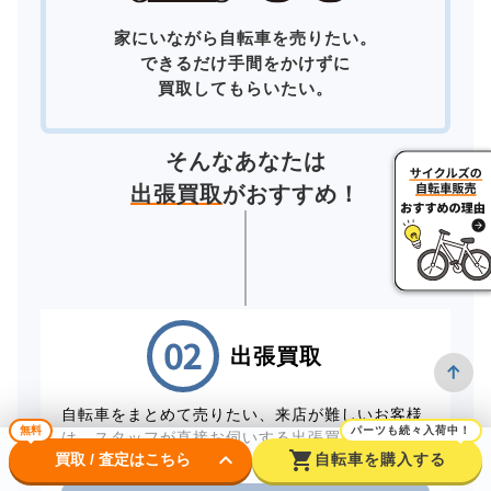
家にいながら自転車を売りたい。
できるだけ手間をかけずに
買取してもらいたい。
そんなあなたは
出張買取
がおすすめ！
出張買取
自転車をまとめて売りたい、来店が難しいお客様
無料
パーツも続々入荷中！
は、スタッフが直接お伺いする出張買取をご利用
keyboard_arrow_down
shopping_cart
買取 / 査定はこちら
自転車を購入する
ください。