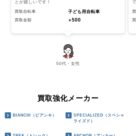
とが嬉しいです！
子ども用自転車
買取自転車
500
買取金額
￥
chevron_left
chevron_right
50代・女性
買取強化メーカー
BIANCHI（ビアンキ）
SPECIALIZED（スペシャ
ライズド）
TREK（トレック）
ANCHOR（アンカー）