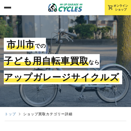
shopping_cart
オンライン
ショップ
市川市
での
子ども用自転車買取
なら
アップガレージサイクルズ
トップ
ショップ買取カテゴリー詳細