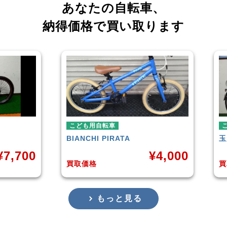
あなたの自転車、
納得価格で買い取ります
こども用自転車
こども
BIANCHI
PIRATA
玉越工
700
¥
4,000
買取価格
買取価
もっと見る