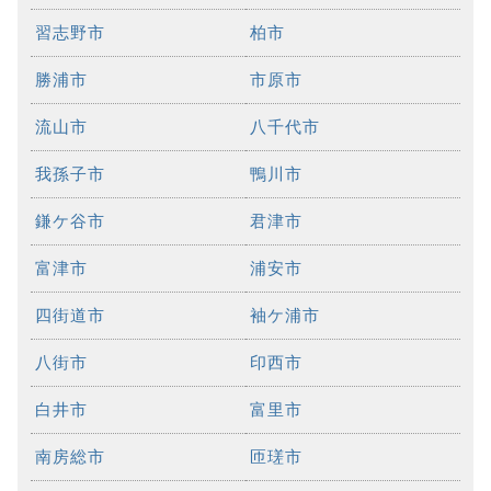
習志野市
柏市
勝浦市
市原市
流山市
八千代市
我孫子市
鴨川市
鎌ケ谷市
君津市
富津市
浦安市
四街道市
袖ケ浦市
八街市
印西市
白井市
富里市
南房総市
匝瑳市