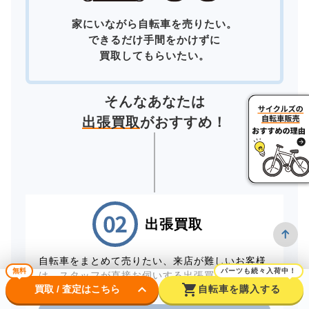
家にいながら自転車を売りたい。
できるだけ手間をかけずに
買取してもらいたい。
そんなあなたは
出張買取
がおすすめ！
出張買取
自転車をまとめて売りたい、来店が難しいお客様
無料
パーツも続々入荷中！
は、スタッフが直接お伺いする出張買取をご利用
keyboard_arrow_down
shopping_cart
買取 / 査定はこちら
自転車を購入する
ください。