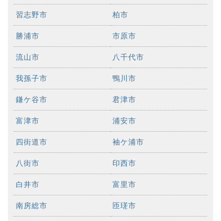
習志野市
柏市
勝浦市
市原市
流山市
八千代市
我孫子市
鴨川市
鎌ケ谷市
君津市
富津市
浦安市
四街道市
袖ケ浦市
八街市
印西市
白井市
富里市
南房総市
匝瑳市