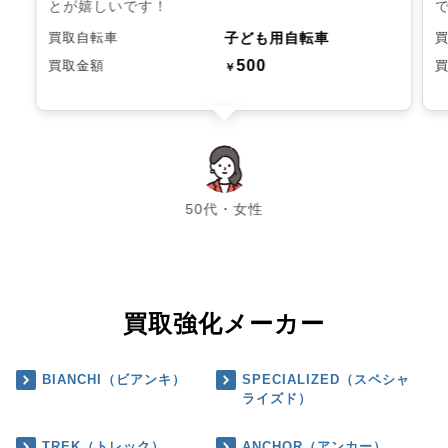
とが嬉しいです！
子ども用自転車
買取自転車
500
買取金額
￥
chevron_left
chevron_right
50代・女性
買取強化メーカー
BIANCHI（ビアンキ）
SPECIALIZED（スペシャ
ライズド）
TREK（トレック）
ANCHOR（アンカー）