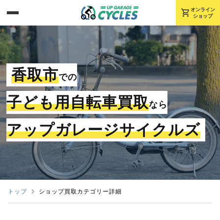
shopping_cart
オンライン
ショップ
香取市
での
子ども用自転車買取
なら
アップガレージサイクルズ
トップ
ショップ買取カテゴリー詳細