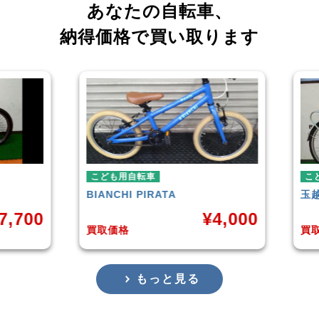
あなたの自転車、
納得価格で買い取ります
自転車
こども用自転車
HI
PIRATA
玉越工業
MAHALO JUNIOR 5
¥
4,000
¥
3,
格
買取価格
もっと見る