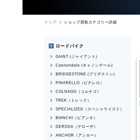
トップ
ショップ買取カテゴリー詳細
ロードバイク
GIANT (ジャイアント)
Cannondale (キャノンデール)
BRIDGESTONE (ブリヂストン)
PINARELLO（ピナレロ）
COLNAGO（コルナゴ）
TREK（トレック）
ども用自転車
こども用自転車
SPECIALIZED（スペシャライズド）
越工業
MAHALO
MARIN
DONKY Jr.20
NIOR 5th
BIANCHI（ビアンキ）
¥
7,700
¥
3,874
DEROSA（デローザ）
取価格
買取価格
ANCHOR（アンカー）