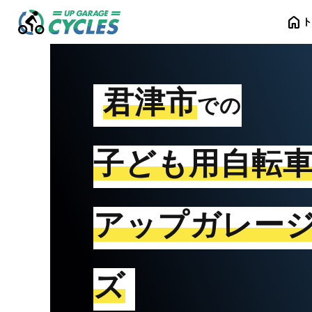
home
君津市
での
子ども用自転
アップガレー
ズ