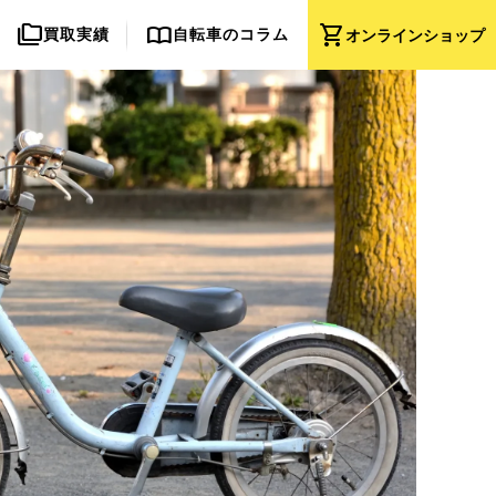
folder_copy
import_contacts
shopping_cart
買取実績
自転車のコラム
オンライン
ショップ