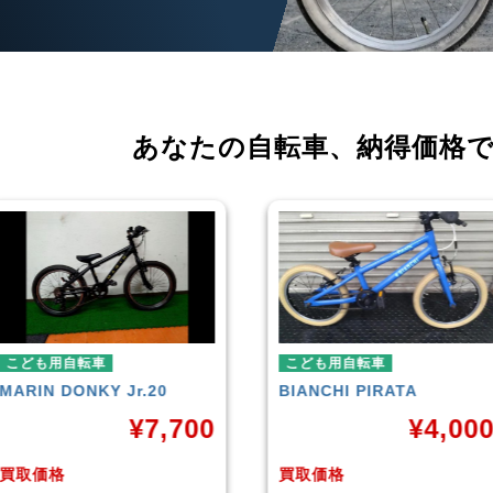
あなたの自転車、
納得価格
こども用自転車
こども用自転車
BIANCHI
PIRATA
玉越工業
MAHALO JU
5th
¥
4,000
¥
3
買取価格
買取価格