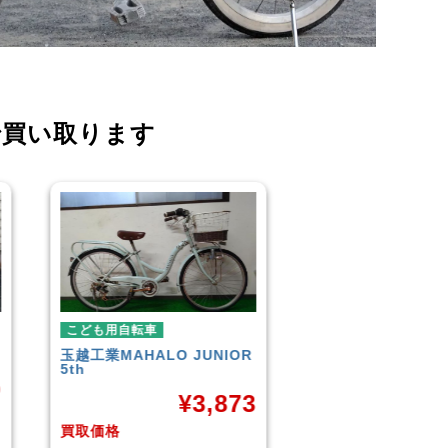
で買い取ります
こども用自転車
こども用自転
NIOR
GIANT
ESCAPE JR
玉越工業
メレ
¥
9,961
,873
買取価格
買取価格