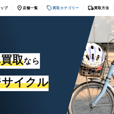
location_on
sell
local_shipping
トップ
店舗一覧
買取カテゴリー
買取方法
車買取
なら
ジサイクル