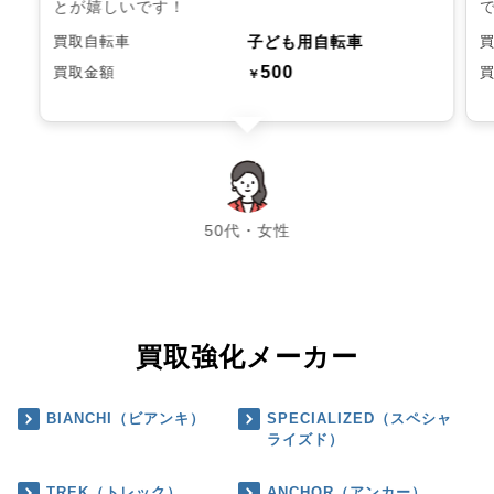
とが嬉しいです！
子ども用自転車
買取自転車
500
買取金額
￥
chevron_left
chevron_right
50代・女性
買取強化メーカー
BIANCHI（ビアンキ）
SPECIALIZED（スペシャ
ライズド）
TREK（トレック）
ANCHOR（アンカー）