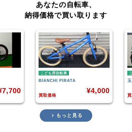
あなたの自転車、
納得価格で買い取ります
用自転車
こども用自転車
CHI
PIRATA
玉越工業
MAHALO JUNIOR 
¥
4,000
¥
3
格
買取価格
もっと見る