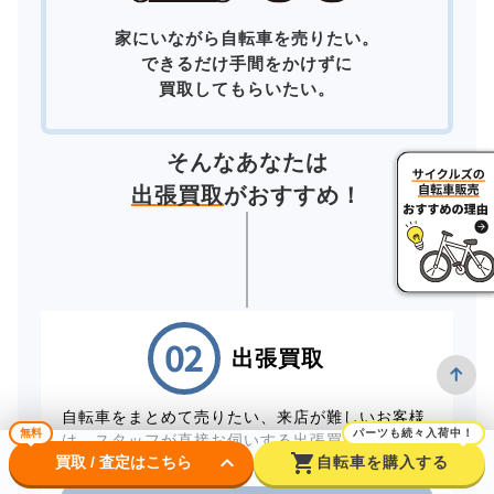
家にいながら自転車を売りたい。
できるだけ手間をかけずに
買取してもらいたい。
そんなあなたは
出張買取
がおすすめ！
出張買取
自転車をまとめて売りたい、来店が難しいお客様
無料
パーツも続々入荷中！
は、スタッフが直接お伺いする出張買取をご利用
keyboard_arrow_down
shopping_cart
買取 / 査定はこちら
自転車を購入する
ください。