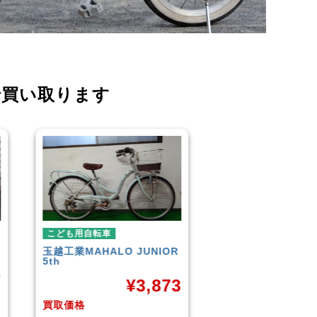
で買い取ります
こども用自転車
こども用自
UNIOR
GIANT
ESCAPE JR
玉越工業
メ
¥
9,961
3,873
買取価格
買取価格