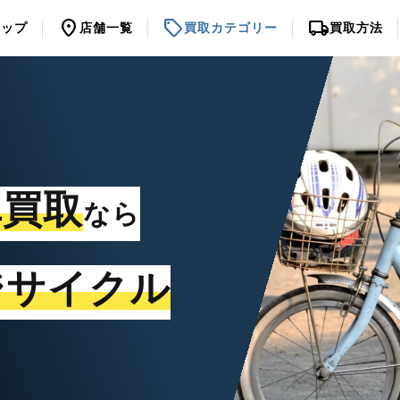
location_on
sell
local_shipping
トップ
店舗一覧
買取カテゴリー
買取方法
車買取
なら
ジサイクル