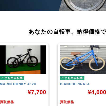
あなたの自転車、
納得価格
こども用自転車
こども用自転車
BIANCHI
PIRATA
玉越工業
MAHALO J
5th
¥
4,000
¥
買取価格
買取価格