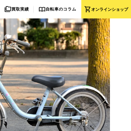
folder_copy
import_contacts
shopping_cart
買取実績
自転車のコラム
オンライン
ショップ