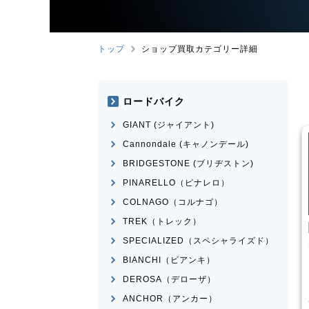
トップ
ショップ買取カテゴリー詳細
ロードバイク
GIANT (ジャイアント)
Cannondale (キャノンデール)
BRIDGESTONE (ブリヂストン)
PINARELLO（ピナレロ）
COLNAGO（コルナゴ）
TREK（トレック）
こども用自転車
こども用自転車
SPECIALIZED（スペシャライズド）
玉越工業
MAHALO
MARIN
DONKY Jr.20
UNIOR 5th
BIANCHI（ビアンキ）
¥
7,700
¥
3,874
DEROSA（デローザ）
買取価格
買取価格
ANCHOR（アンカー）