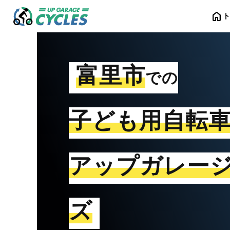
home
富里市
での
子ども用自転
アップガレー
ズ