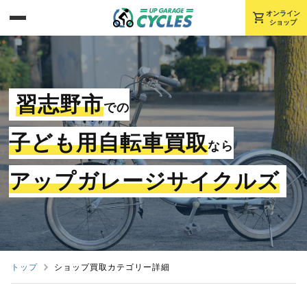
shopping_cart
オンライン
ショップ
習志野市
での
子ども用自転車買取
なら
アップガレージサイクルズ
トップ
ショップ買取カテゴリー詳細