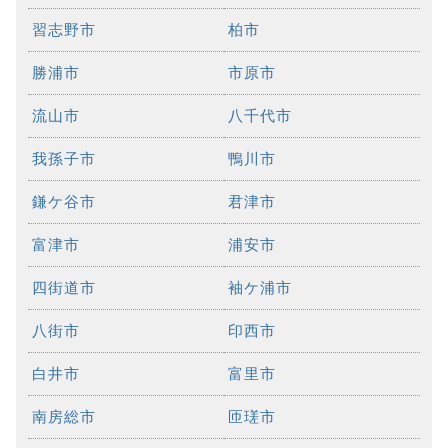
習志野市
柏市
勝浦市
市原市
流山市
八千代市
我孫子市
鴨川市
鎌ケ谷市
君津市
富津市
浦安市
四街道市
袖ケ浦市
八街市
印西市
白井市
富里市
南房総市
匝瑳市