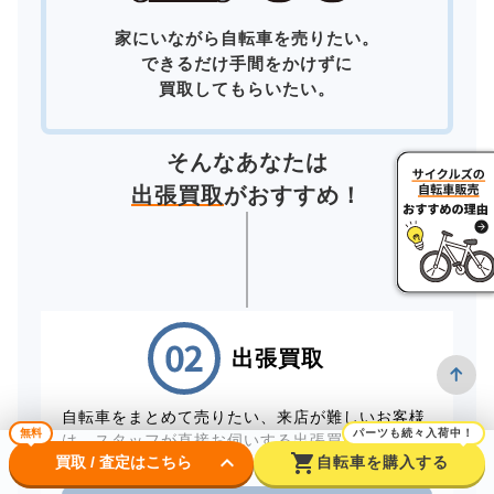
家にいながら自転車を売りたい。
できるだけ手間をかけずに
買取してもらいたい。
そんなあなたは
出張買取
がおすすめ！
出張買取
自転車をまとめて売りたい、来店が難しいお客様
無料
パーツも続々入荷中！
は、スタッフが直接お伺いする出張買取をご利用
keyboard_arrow_down
shopping_cart
買取 / 査定はこちら
自転車を購入する
ください。