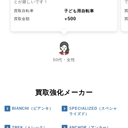
とが嬉しいです！
子ども用自転車
買取自転車
500
買取金額
￥
chevron_left
chevron_right
50代・女性
買取強化メーカー
BIANCHI（ビアンキ）
SPECIALIZED（スペシャ
ライズド）
TREK（トレック）
ANCHOR（アンカー）