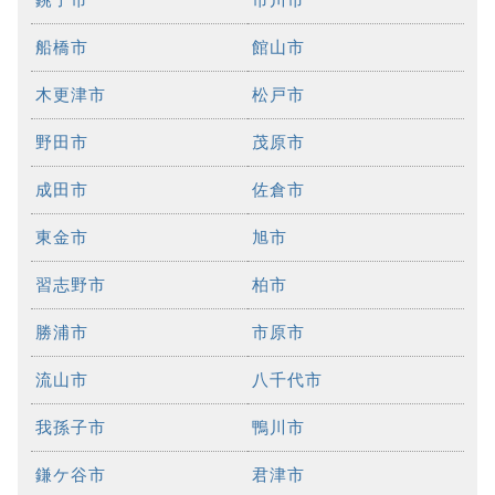
船橋市
館山市
木更津市
松戸市
野田市
茂原市
成田市
佐倉市
東金市
旭市
習志野市
柏市
勝浦市
市原市
流山市
八千代市
我孫子市
鴨川市
鎌ケ谷市
君津市