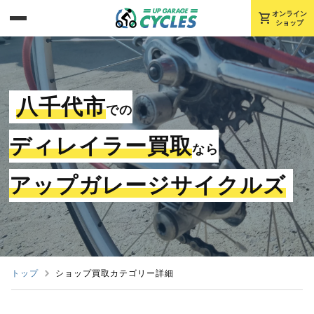
shopping_cart
オンライン
ショップ
八千代市
での
ディレイラー買取
なら
アップガレージサイクルズ
トップ
ショップ買取カテゴリー詳細