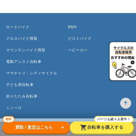
ロードバイク
BMX
クロスバイク買取
ピストバイク
マウンテンバイク買取
ベビーカー
電動アシスト自転車
ママチャリ・シティサイクル
子ども用自転車
折りたたみ自転車
ミニベロ
無料
パーツも続々入荷中！
keyboard_arrow_down
shopping_cart
買取 / 査定はこちら
自転車を購入する
トップ
高価買取のワケ