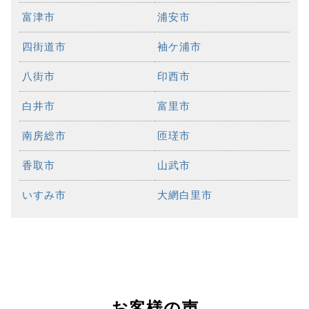
富津市
浦安市
四街道市
袖ケ浦市
八街市
印西市
白井市
富里市
南房総市
匝瑳市
香取市
山武市
いすみ市
大網白里市
お客様の声