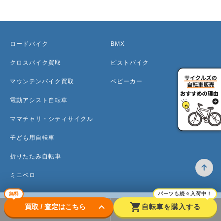
ロードバイク
BMX
クロスバイク買取
ピストバイク
マウンテンバイク買取
ベビーカー
電動アシスト自転車
ママチャリ・シティサイクル
子ども用自転車
折りたたみ自転車
ミニベロ
無料
パーツも続々入荷中！
keyboard_arrow_down
shopping_cart
買取 / 査定はこちら
自転車を購入する
トップ
高価買取のワケ