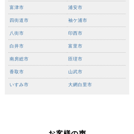
富津市
浦安市
四街道市
袖ケ浦市
八街市
印西市
白井市
富里市
南房総市
匝瑳市
香取市
山武市
いすみ市
大網白里市
お客様の声