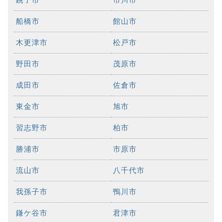
船橋市
館山市
木更津市
松戸市
野田市
茂原市
成田市
佐倉市
東金市
旭市
習志野市
柏市
勝浦市
市原市
流山市
八千代市
我孫子市
鴨川市
鎌ケ谷市
君津市