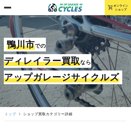
shopping_cart
オンライン
ショップ
鴨川市
での
ディレイラー買取
なら
アップガレージサイクルズ
トップ
ショップ買取カテゴリー詳細