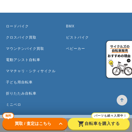
ロードバイク
BMX
クロスバイク買取
ピストバイク
マウンテンバイク買取
ベビーカー
電動アシスト自転車
ママチャリ・シティサイクル
子ども用自転車
折りたたみ自転車
ミニベロ
無料
パーツも続々入荷中！
keyboard_arrow_down
shopping_cart
買取 / 査定はこちら
自転車を購入する
トップ
高価買取のワケ