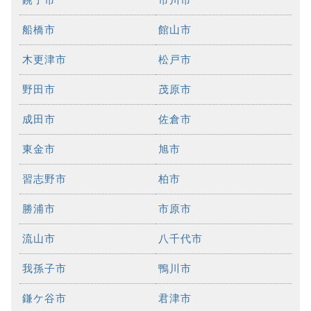
船橋市
館山市
木更津市
松戸市
野田市
茂原市
成田市
佐倉市
東金市
旭市
習志野市
柏市
勝浦市
市原市
流山市
八千代市
我孫子市
鴨川市
鎌ケ谷市
君津市