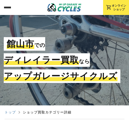
shopping_cart
オンライン
ショップ
館山市
での
ディレイラー買取
なら
アップガレージサイクルズ
トップ
ショップ買取カテゴリー詳細