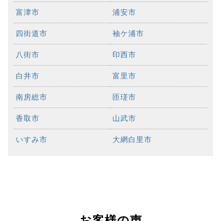
富津市
浦安市
四街道市
袖ケ浦市
八街市
印西市
白井市
富里市
南房総市
匝瑳市
香取市
山武市
いすみ市
大網白里市
お客様の声