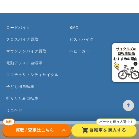
ロードバイク
BMX
クロスバイク買取
ピストバイク
マウンテンバイク買取
ベビーカー
電動アシスト自転車
ママチャリ・シティサイクル
子ども用自転車
折りたたみ自転車
ミニベロ
無料
パーツも続々入荷中！
keyboard_arrow_down
shopping_cart
買取 / 査定はこちら
自転車を購入する
トップ
高価買取のワケ