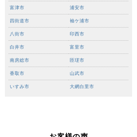
富津市
浦安市
四街道市
袖ケ浦市
八街市
印西市
白井市
富里市
南房総市
匝瑳市
香取市
山武市
いすみ市
大網白里市
お客様の声