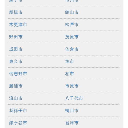
船橋市
館山市
木更津市
松戸市
野田市
茂原市
成田市
佐倉市
東金市
旭市
習志野市
柏市
勝浦市
市原市
流山市
八千代市
我孫子市
鴨川市
鎌ケ谷市
君津市