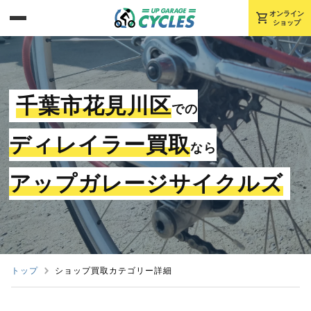
shopping_cart
オンライン
ショップ
千葉市花見川区
での
ディレイラー買取
なら
アップガレージサイクルズ
トップ
ショップ買取カテゴリー詳細