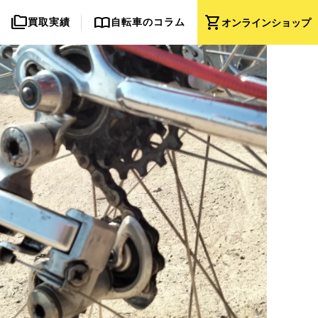
folder_copy
import_contacts
shopping_cart
買取実績
自転車のコラム
オンライン
ショップ