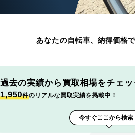
あなたの自転車、
納得価格
過去の実績から
買取相場をチェッ
1,950
件
のリアルな買取実績を掲載中！
今すぐここから検索