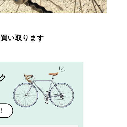
で買い取ります
ク
！