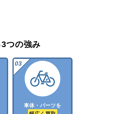
る
3つの強み
車体・パーツを
幅広く買取