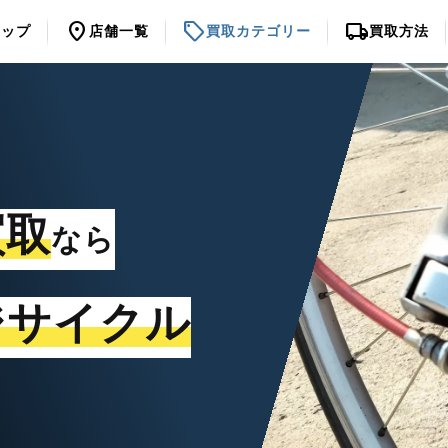
location_on
sell
local_shipping
トップ
店舗一覧
買取カテゴリー
買取方法
買取
なら
ジサイクル