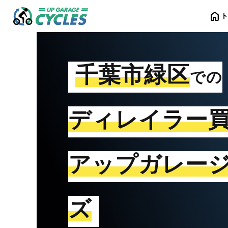
home
千葉市緑区
での
ディレイラー
アップガレー
ズ