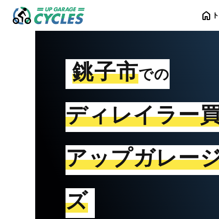
home
銚子市
での
ディレイラー
アップガレー
ズ