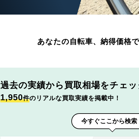
あなたの自転車、
納得価格
過去の実績から
買取相場をチェッ
1,950
件
のリアルな買取実績を掲載中！
今すぐここから検索