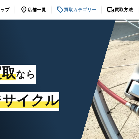
location_on
sell
local_shipping
トップ
店舗一覧
買取カテゴリー
買取方法
買取
なら
ジサイクル