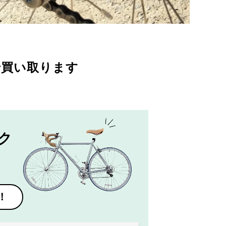
で買い取ります
ク
！