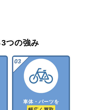
る
3つの強み
車体・パーツを
幅広く買取