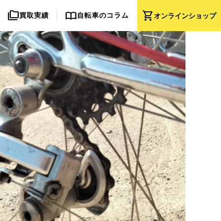
folder_copy
import_contacts
shopping_cart
買取実績
自転車のコラム
オンライン
ショップ