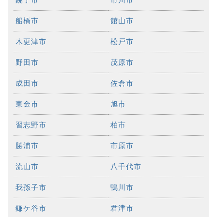
船橋市
館山市
木更津市
松戸市
野田市
茂原市
成田市
佐倉市
東金市
旭市
習志野市
柏市
勝浦市
市原市
流山市
八千代市
我孫子市
鴨川市
鎌ケ谷市
君津市