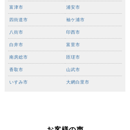
富津市
浦安市
四街道市
袖ケ浦市
八街市
印西市
白井市
富里市
南房総市
匝瑳市
香取市
山武市
いすみ市
大網白里市
お客様の声