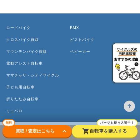
ロードバイク
BMX
クロスバイク買取
ピストバイク
マウンテンバイク買取
ベビーカー
電動アシスト自転車
ママチャリ・シティサイクル
子ども用自転車
折りたたみ自転車
ミニベロ
無料
パーツも続々入荷中！
keyboard_arrow_down
shopping_cart
買取 / 査定はこちら
自転車を購入する
トップ
高価買取のワケ