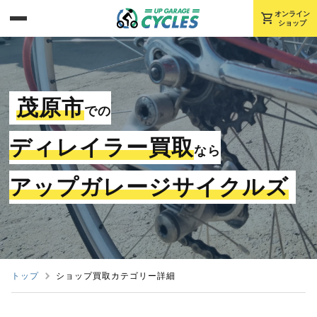
shopping_cart
オンライン
ショップ
茂原市
での
ディレイラー買取
なら
アップガレージサイクルズ
トップ
ショップ買取カテゴリー詳細