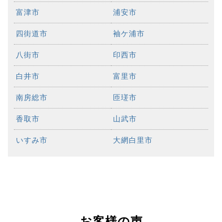
富津市
浦安市
四街道市
袖ケ浦市
八街市
印西市
白井市
富里市
南房総市
匝瑳市
香取市
山武市
いすみ市
大網白里市
お客様の声