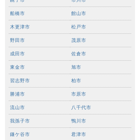
船橋市
館山市
木更津市
松戸市
野田市
茂原市
成田市
佐倉市
東金市
旭市
習志野市
柏市
勝浦市
市原市
流山市
八千代市
我孫子市
鴨川市
鎌ケ谷市
君津市