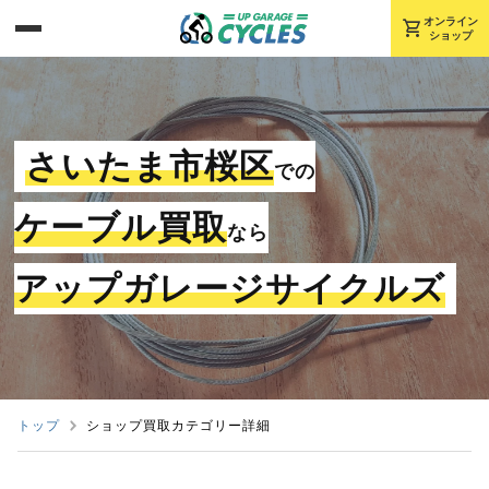
shopping_cart
オンライン
ショップ
さいたま市桜区
での
ケーブル買取
なら
アップガレージサイクルズ
トップ
ショップ買取カテゴリー詳細