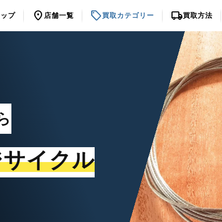
location_on
sell
local_shipping
トップ
店舗一覧
買取カテゴリー
買取方法
ら
ジサイクル