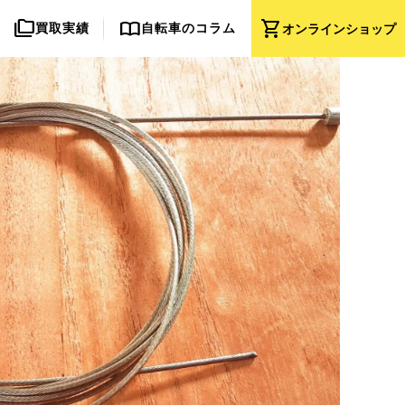
folder_copy
import_contacts
shopping_cart
買取実績
自転車のコラム
オンライン
ショップ