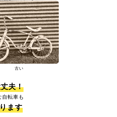
古い
大丈夫！
な自転車も
取ります