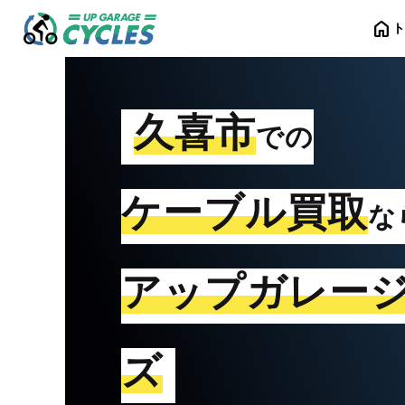
home
久喜市
での
ケーブル買取
な
アップガレー
ズ