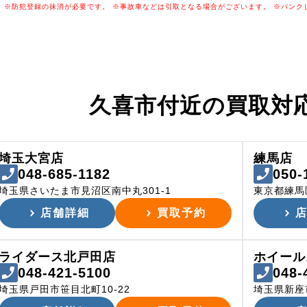
※防犯登録の抹消が必要です。
※事故車などは引取となる場合がございます。
※パンク
久喜市付近の
買取対
埼玉大宮店
練馬店
048-685-1182
050-
埼玉県さいたま市見沼区南中丸301-1
東京都練馬
店舗詳細
買取予約
ライダース北戸田店
ホイール
048-421-5100
048-
埼玉県戸田市笹目北町10-22
埼玉県新座