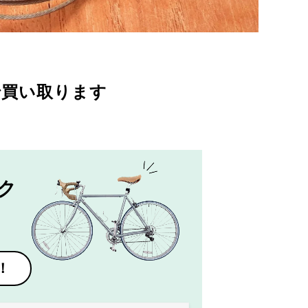
で買い取ります
ク
！