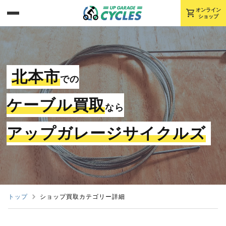
shopping_cart
オンライン
ショップ
北本市
での
ケーブル買取
なら
アップガレージサイクルズ
トップ
ショップ買取カテゴリー詳細