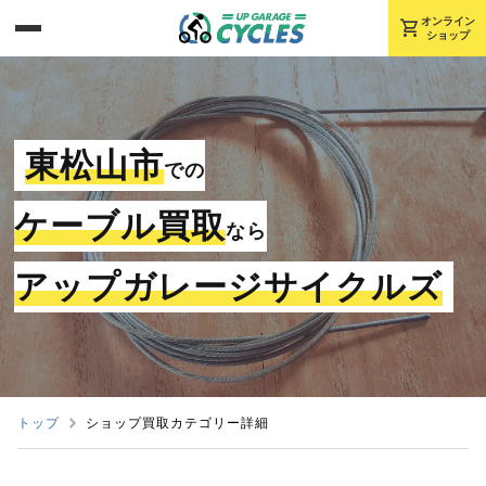
shopping_cart
オンライン
ショップ
東松山市
での
ケーブル買取
なら
アップガレージサイクルズ
トップ
ショップ買取カテゴリー詳細