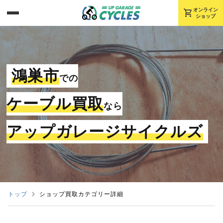
shopping_cart
オンライン
ショップ
鴻巣市
での
ケーブル買取
なら
アップガレージサイクルズ
トップ
ショップ買取カテゴリー詳細