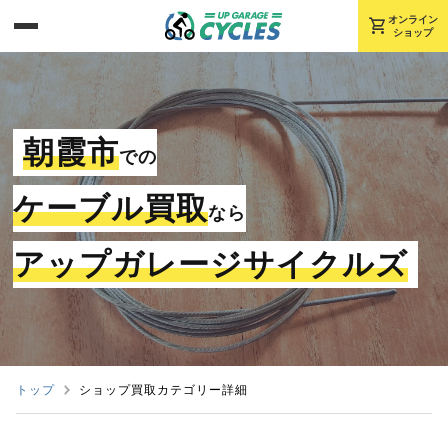
shopping_cart
オンライン
ショップ
朝霞市
での
ケーブル買取
なら
アップガレージサイクルズ
トップ
ショップ買取カテゴリー詳細