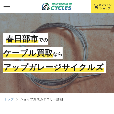
shopping_cart
オンライン
ショップ
春日部市
での
ケーブル買取
なら
アップガレージサイクルズ
トップ
ショップ買取カテゴリー詳細