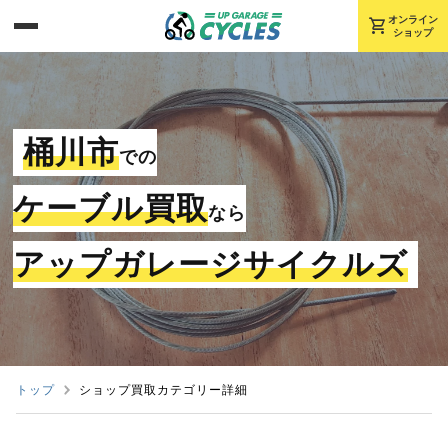
shopping_cart
オンライン
ショップ
桶川市
での
ケーブル買取
なら
アップガレージサイクルズ
トップ
ショップ買取カテゴリー詳細