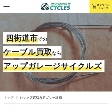
shopping_cart
オンライン
ショップ
四街道市
での
ケーブル買取
なら
アップガレージサイクルズ
トップ
ショップ買取カテゴリー詳細