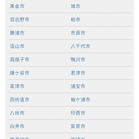
東金市
旭市
習志野市
柏市
勝浦市
市原市
流山市
八千代市
我孫子市
鴨川市
鎌ケ谷市
君津市
富津市
浦安市
四街道市
袖ケ浦市
八街市
印西市
白井市
富里市