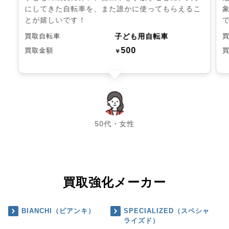
にしてきた自転車を、また誰かに使ってもらえるこ
とが嬉しいです！
子ども用自転車
買取自転車
500
買取金額
￥
chevron_left
chevron_right
50代・女性
買取強化メーカー
BIANCHI（ビアンキ）
SPECIALIZED（スペシャ
ライズド）