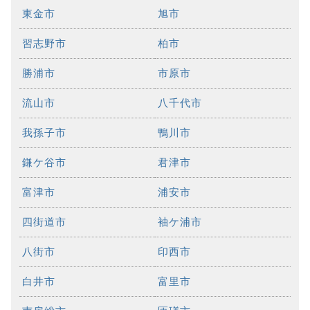
東金市
旭市
習志野市
柏市
勝浦市
市原市
流山市
八千代市
我孫子市
鴨川市
鎌ケ谷市
君津市
富津市
浦安市
四街道市
袖ケ浦市
八街市
印西市
白井市
富里市