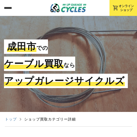
shopping_cart
オンライン
ショップ
成田市
での
ケーブル買取
なら
アップガレージサイクルズ
トップ
ショップ買取カテゴリー詳細