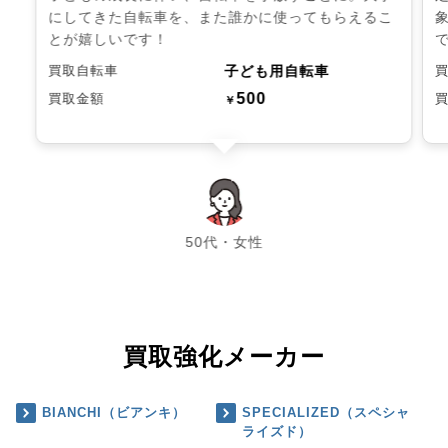
にしてきた自転車を、また誰かに使ってもらえるこ
とが嬉しいです！
子ども用自転車
買取自転車
500
買取金額
￥
chevron_left
chevron_right
50代・女性
買取強化メーカー
BIANCHI（ビアンキ）
SPECIALIZED（スペシャ
ライズド）