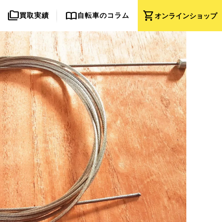
folder_copy
import_contacts
shopping_cart
買取実績
自転車のコラム
オンライン
ショップ