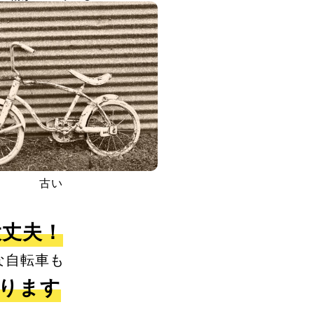
古い
大丈夫！
な自転車も
取ります