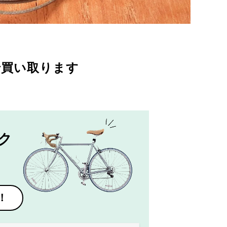
で買い取ります
ク
！