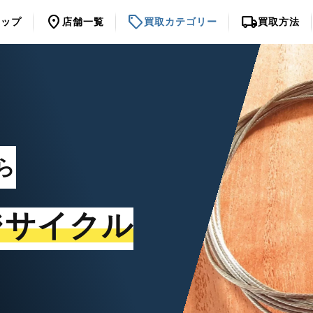
location_on
sell
local_shipping
トップ
店舗一覧
買取カテゴリー
買取方法
ら
ジサイクル