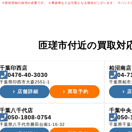
※防犯登録の抹消が必要です。
※事故車などは引取となる場合がございます。
※パンク
匝瑳市付近の
買取対
千葉印西店
柏沼南店
0476-40-3030
04-7
千葉県印西市大森2551-1
千葉県柏市
店舗詳細
買取予約
千葉八千代店
千葉中央
050-1808-0754
050-
千葉県八千代市勝田台南1-16-32
千葉県千葉