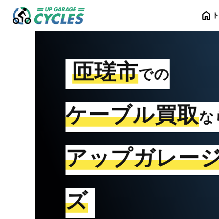
home
匝瑳市
での
ケーブル買取
な
アップガレー
ズ