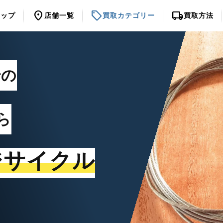
location_on
sell
local_shipping
トップ
店舗一覧
買取カテゴリー
買取方法
での
ら
ジサイクル