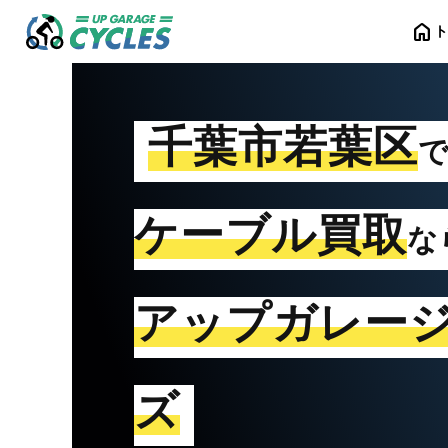
home
千葉市若葉区
ケーブル買取
な
アップガレー
ズ