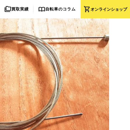
folder_copy
import_contacts
shopping_cart
買取実績
自転車のコラム
オンライン
ショップ