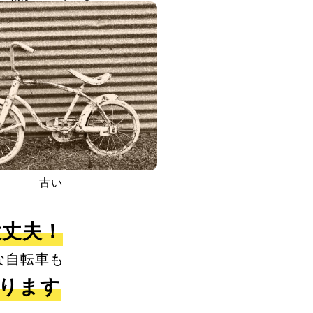
古い
大丈夫！
な自転車も
取ります