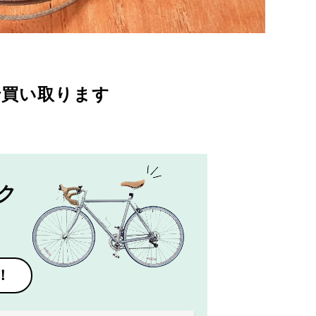
で買い取ります
ク
！