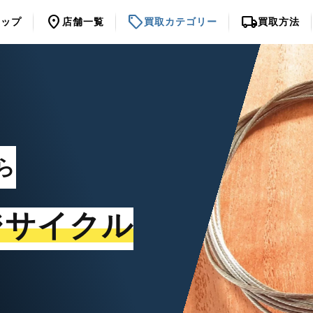
location_on
sell
local_shipping
トップ
店舗一覧
買取カテゴリー
買取方法
ら
ジサイクル