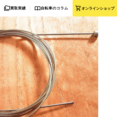
folder_copy
import_contacts
shopping_cart
買取実績
自転車のコラム
オンライン
ショップ