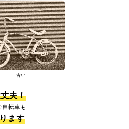
古い
大丈夫！
な自転車も
取ります