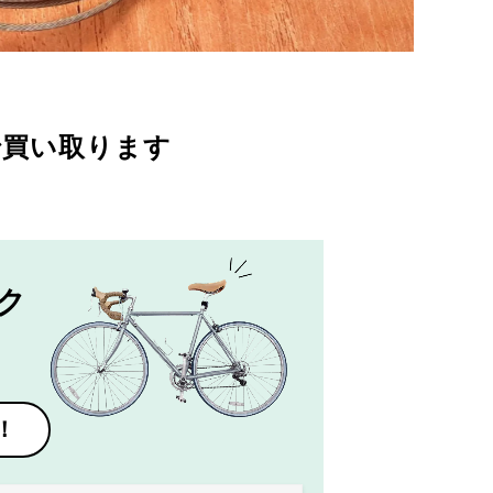
で買い取ります
ク
！