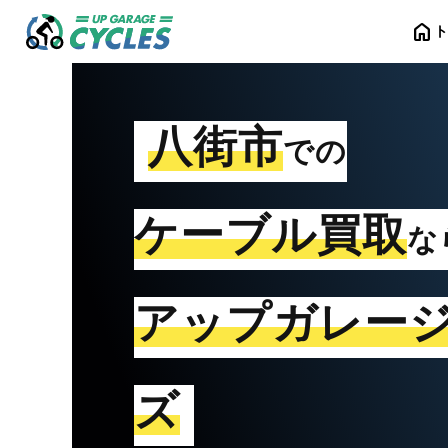
home
八街市
での
ケーブル買取
な
アップガレー
ズ