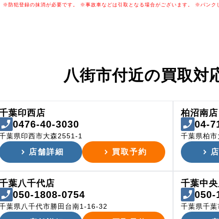
※防犯登録の抹消が必要です。
※事故車などは引取となる場合がございます。
※パンク
八街市付近の
買取対
千葉印西店
柏沼南店
0476-40-3030
04-7
千葉県印西市大森2551-1
千葉県柏市
店舗詳細
買取予約
千葉八千代店
千葉中央
050-1808-0754
050-
千葉県八千代市勝田台南1-16-32
千葉県千葉