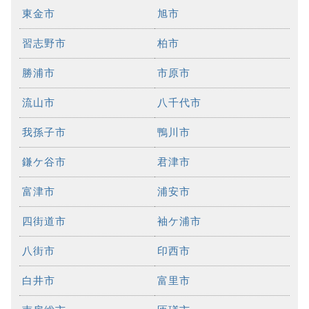
東金市
旭市
習志野市
柏市
勝浦市
市原市
流山市
八千代市
我孫子市
鴨川市
鎌ケ谷市
君津市
富津市
浦安市
四街道市
袖ケ浦市
八街市
印西市
白井市
富里市