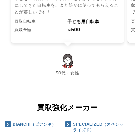
にしてきた自転車を、また誰かに使ってもらえるこ
とが嬉しいです！
子ども用自転車
買取自転車
500
買取金額
￥
chevron_left
chevron_right
50代・女性
買取強化メーカー
BIANCHI（ビアンキ）
SPECIALIZED（スペシャ
ライズド）