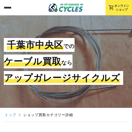
shopping_cart
オンライン
ショップ
千葉市中央区
での
ケーブル買取
なら
アップガレージサイクルズ
トップ
ショップ買取カテゴリー詳細