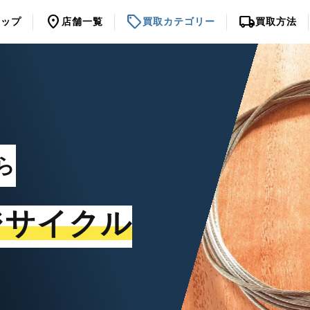
location_on
sell
local_shipping
トップ
店舗一覧
買取カテゴリー
買取方法
ら
ジサイクル