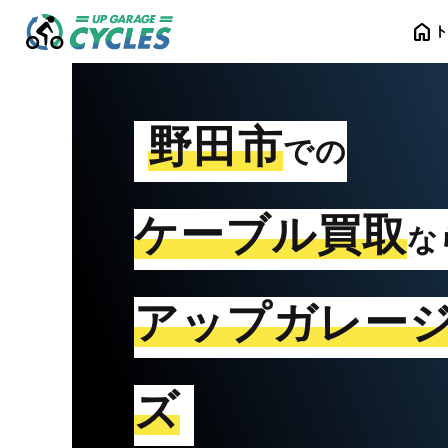
home
野田市
での
ケーブル買取
な
アップガレー
ズ