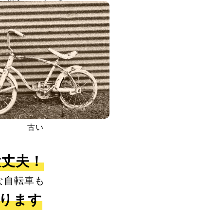
古い
大丈夫！
な自転車も
取ります