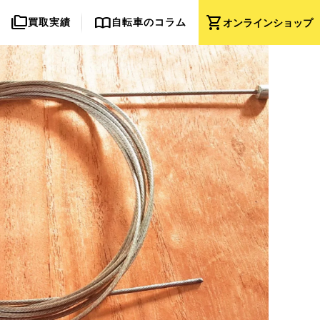
folder_copy
import_contacts
shopping_cart
買取実績
自転車のコラム
オンライン
ショップ