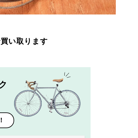
で買い取ります
ク
！