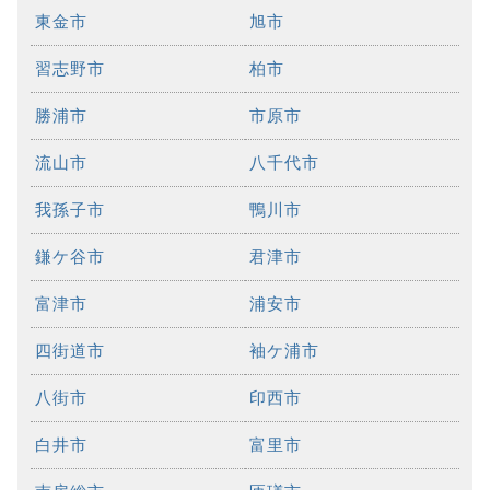
東金市
旭市
習志野市
柏市
勝浦市
市原市
流山市
八千代市
我孫子市
鴨川市
鎌ケ谷市
君津市
富津市
浦安市
四街道市
袖ケ浦市
八街市
印西市
白井市
富里市