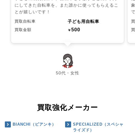
にしてきた自転車を、また誰かに使ってもらえるこ
とが嬉しいです！
子ども用自転車
買取自転車
500
買取金額
￥
chevron_left
chevron_right
50代・女性
買取強化メーカー
BIANCHI（ビアンキ）
SPECIALIZED（スペシャ
ライズド）