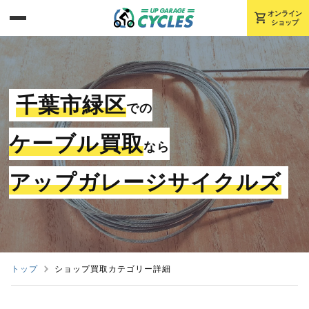
shopping_cart
オンライン
ショップ
千葉市緑区
での
ケーブル買取
なら
アップガレージサイクルズ
トップ
ショップ買取カテゴリー詳細