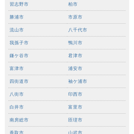
習志野市
柏市
勝浦市
市原市
流山市
八千代市
我孫子市
鴨川市
鎌ケ谷市
君津市
富津市
浦安市
四街道市
袖ケ浦市
八街市
印西市
白井市
富里市
南房総市
匝瑳市
香取市
山武市