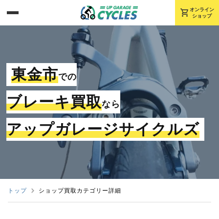
shopping_cart
オンライン
ショップ
東金市
での
ブレーキ買取
なら
アップガレージサイクルズ
トップ
ショップ買取カテゴリー詳細