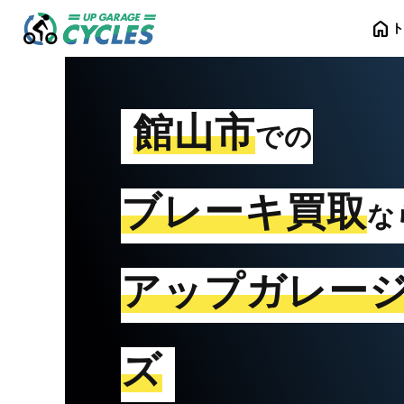
home
館山市
での
ブレーキ買取
な
アップガレー
ズ