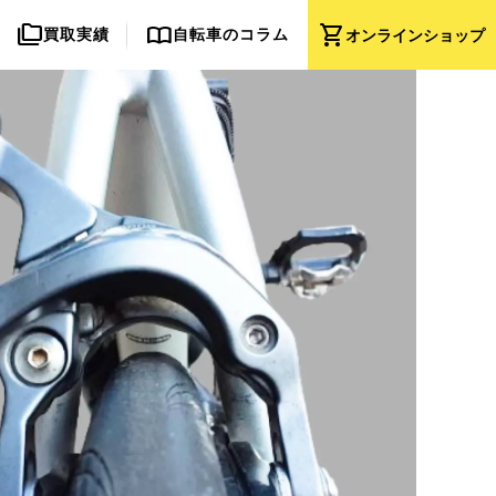
folder_copy
import_contacts
shopping_cart
買取実績
自転車のコラム
オンライン
ショップ