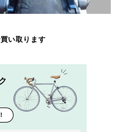
で買い取ります
ク
！