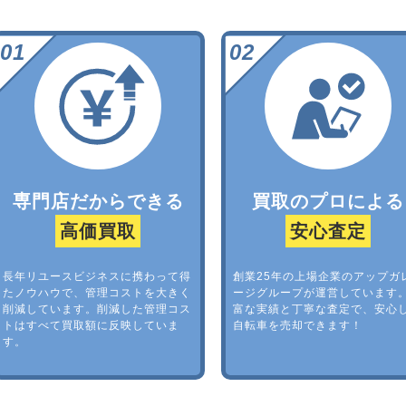
専門店だからできる
買取のプロによる
高価買取
安心査定
長年リユースビジネスに携わって得
創業25年の上場企業のアップガ
たノウハウで、管理コストを大きく
ージグループが運営しています
削減しています。削減した管理コス
富な実績と丁寧な査定で、安心
トはすべて買取額に反映していま
自転車を売却できます！
す。