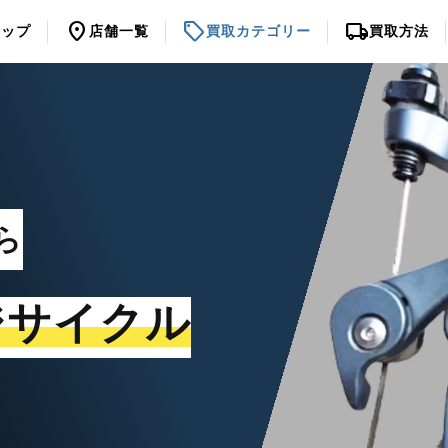
location_on
sell
local_shipping
トップ
店舗一覧
買取カテゴリー
買取方法
ら
ジサイクル