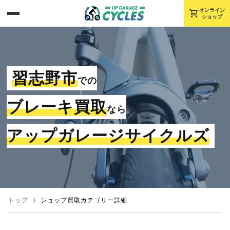
shopping_cart
オンライン
ショップ
習志野市
での
ブレーキ買取
なら
アップガレージサイクルズ
トップ
ショップ買取カテゴリー詳細