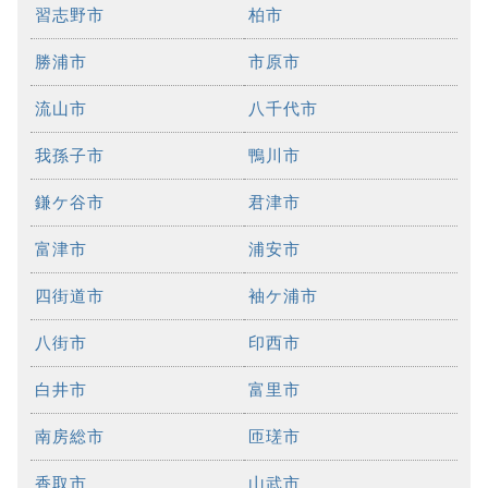
習志野市
柏市
勝浦市
市原市
流山市
八千代市
我孫子市
鴨川市
鎌ケ谷市
君津市
富津市
浦安市
四街道市
袖ケ浦市
八街市
印西市
白井市
富里市
南房総市
匝瑳市
香取市
山武市