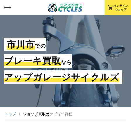
shopping_cart
オンライン
ショップ
市川市
での
ブレーキ買取
なら
アップガレージサイクルズ
トップ
ショップ買取カテゴリー詳細