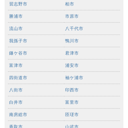
習志野市
柏市
勝浦市
市原市
流山市
八千代市
我孫子市
鴨川市
鎌ケ谷市
君津市
富津市
浦安市
四街道市
袖ケ浦市
八街市
印西市
白井市
富里市
南房総市
匝瑳市
香取市
山武市