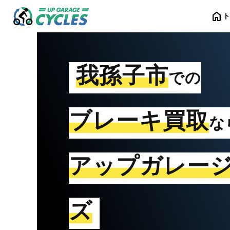
home
我孫子市
での
ブレーキ買取
な
アップガレー
ズ