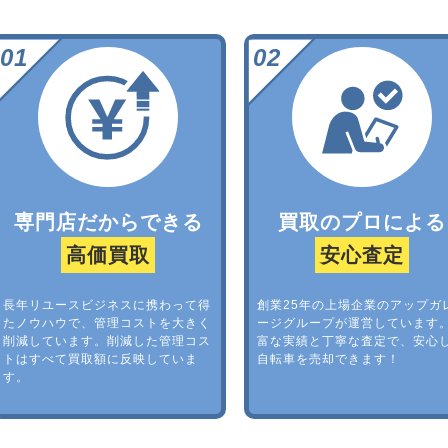
専門店だからできる
買取のプロによる
高価買取
安心査定
長年リユースビジネスに携わって得
創業25年の上場企業のアップガ
たノウハウで、管理コストを大きく
ージグループが運営しています
削減しています。削減した管理コス
富な実績と丁寧な査定で、安心
トはすべて買取額に反映していま
自転車を売却できます！
す。