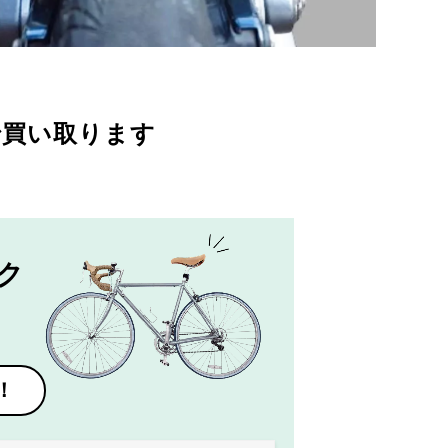
で買い取ります
ク
！