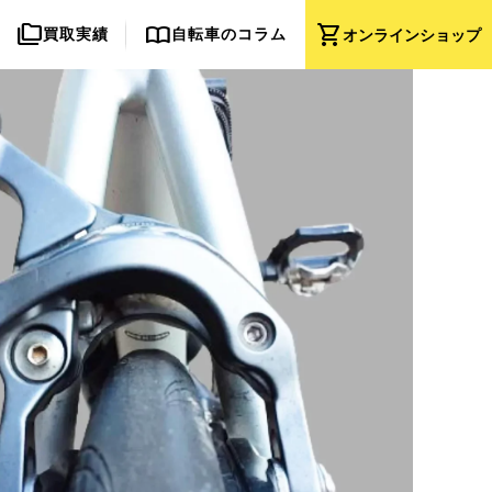
folder_copy
import_contacts
shopping_cart
買取実績
自転車のコラム
オンライン
ショップ