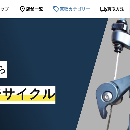
location_on
sell
local_shipping
トップ
店舗一覧
買取カテゴリー
買取方法
ら
ジサイクル