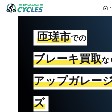
home
匝瑳市
での
ブレーキ買取
な
アップガレー
ズ