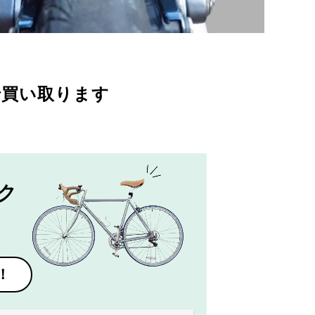
で買い取ります
ク
！