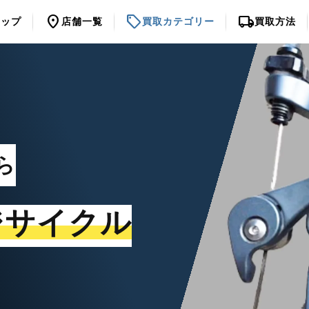
location_on
sell
local_shipping
トップ
店舗一覧
買取カテゴリー
買取方法
ら
ジサイクル