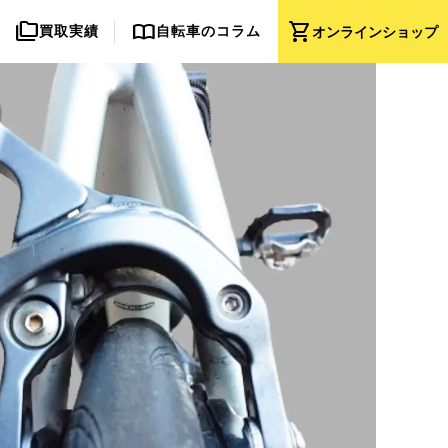
folder_copy
import_contacts
shopping_cart
買取実績
自転車のコラム
オンライン
ショップ