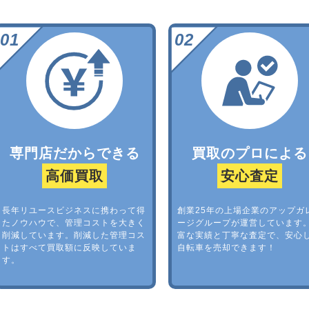
専門店だからできる
買取のプロによる
高価買取
安心査定
長年リユースビジネスに携わって得
創業25年の上場企業のアップガ
たノウハウで、管理コストを大きく
ージグループが運営しています
削減しています。削減した管理コス
富な実績と丁寧な査定で、安心
トはすべて買取額に反映していま
自転車を売却できます！
す。